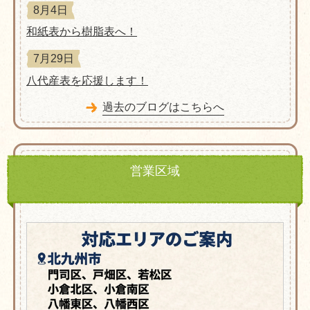
8月4日
和紙表から樹脂表へ！
7月29日
八代産表を応援します！
過去のブログはこちらへ
営業区域