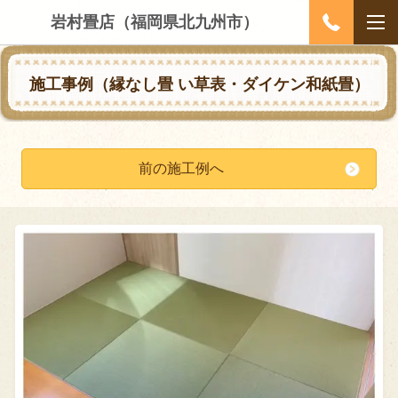
岩村畳店（福岡県北九州市）
施工事例（縁なし畳
い草表・ダイケン和紙畳
）
前の施工例へ