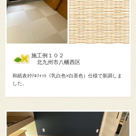
施工例１０２
北九州市八幡西区
和紙表ｶｸﾃﾙﾌｨｯﾄ（乳白色×白茶色）仕様で新調しま
した。