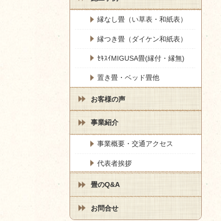
縁なし畳（い草表・和紙表）
縁つき畳（ダイケン和紙表）
ｾｷｽｲMIGUSA畳(縁付・縁無)
置き畳・ベッド畳他
お客様の声
事業紹介
事業概要・交通アクセス
代表者挨拶
畳のQ&A
お問合せ