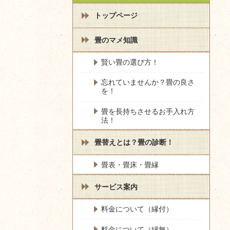
トップページ
畳のマメ知識
賢い畳の選び方！
忘れていませんか？畳の良さ
を！
畳を長持ちさせるお手入れ方
法！
畳替えとは？畳の診断！
畳表・畳床・畳縁
サービス案内
料金について（縁付）
料金について（縁無）