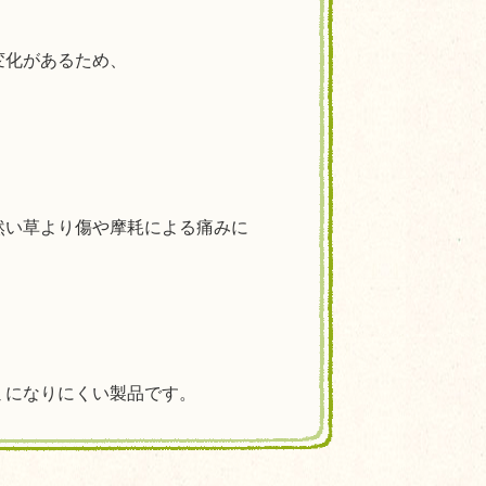
変化があるため、
然い草より傷や摩耗による痛みに
ミになりにくい製品です。