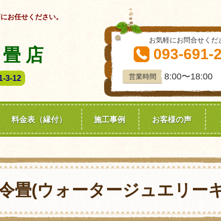
店にお任せください。
お気軽にお問合せくだ
 畳 店
093-691-
8:00〜18:00
営業時間
3-12
料金表（縁付）
施工事例
お客様の声
輝令畳(ウォータージュエリーキ