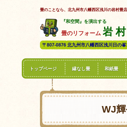
畳のことなら、北九州市八幡西区浅川の岩村畳
『和空間』を演出する
岩 村
畳のリフォーム
〒807-0876 北九州市八幡西区浅川日の峯1-
トップページ
縁なし畳
和紙畳
WJ