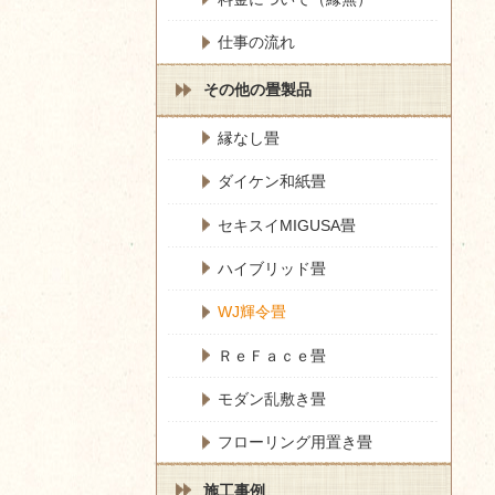
仕事の流れ
その他の畳製品
縁なし畳
ダイケン和紙畳
セキスイMIGUSA畳
ハイブリッド畳
WJ輝令畳
ＲｅＦａｃｅ畳
モダン乱敷き畳
フローリング用置き畳
施工事例