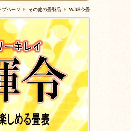
ップページ
その他の畳製品
WJ輝令畳