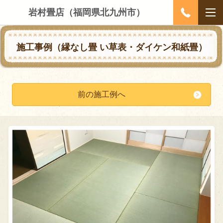
岩村畳店（福岡県北九州市）
施工事例（縁なし畳
い草表・ダイケン和紙畳
）
前の施工例へ