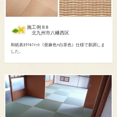
施工例８8
北九州市八幡西区
和紙表ｶｸﾃﾙﾌｨｯﾄ（亜麻色×白茶色）仕様で新調しま
した。