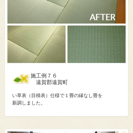
施工例７６
遠賀郡遠賀町
い草表（目積表）仕様で１畳の縁なし畳を
新調しました。