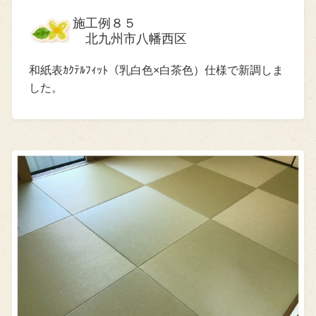
施工例８５
北九州市八幡西区
和紙表ｶｸﾃﾙﾌｨｯﾄ（乳白色×白茶色）仕様で新調しま
した。