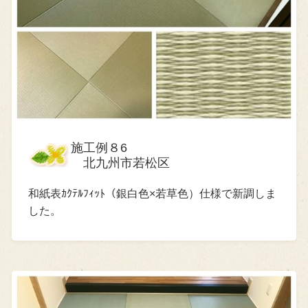
施工例８6
北九州市若松区
和紙表ｶｸﾃﾙﾌｨｯﾄ（銀白色×若草色）仕様で新調しま
した。