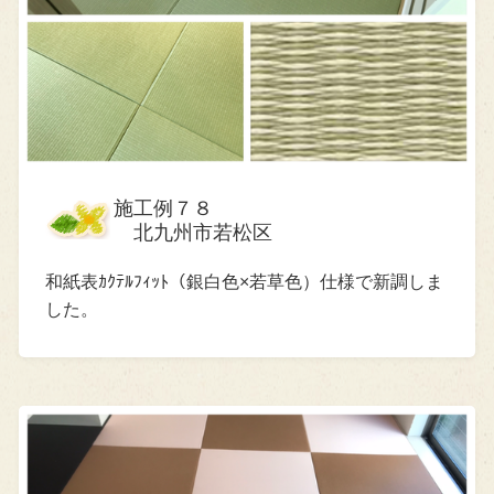
施工例７８
北九州市若松区
和紙表ｶｸﾃﾙﾌｨｯﾄ（銀白色×若草色）仕様で新調しま
した。