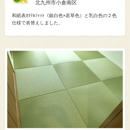
北九州市小倉南区
和紙表ｶｸﾃﾙﾌｨｯﾄ（銀白色×若草色）と乳白色の２色
仕様で表替えしました。