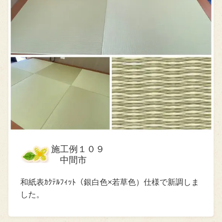
施工例１０９
中間市
和紙表ｶｸﾃﾙﾌｨｯﾄ（銀白色×若草色）仕様で新調しま
した。