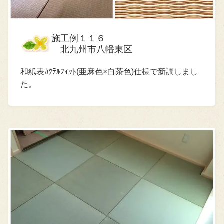
施工例１１６
北九州市八幡東区
和紙表ｶｸﾃﾙﾌｨｯﾄ(亜麻色×白茶色)仕様で新調しまし
た。