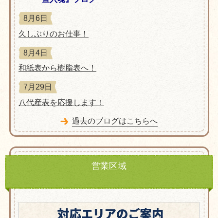
8月6日
久しぶりのお仕事！
8月4日
和紙表から樹脂表へ！
7月29日
八代産表を応援します！
過去のブログはこちらへ
営業区域