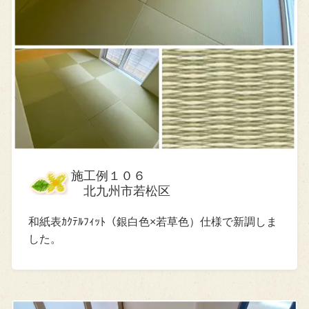
施工例１０６
北九州市若松区
和紙表ｶｸﾃﾙﾌｨｯﾄ（銀白色×若草色）仕様で新調しま
した。