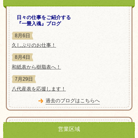
日々の仕事をご紹介する
『一畳入魂』ブログ
8月6日
久しぶりのお仕事！
8月4日
和紙表から樹脂表へ！
7月29日
八代産表を応援します！
過去のブログはこちらへ
営業区域