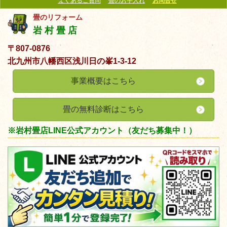
よくあるご質問
畳のお手入れ
お問合せ
畳のリフォーム
岩 村 畳 店
〒807-0876
北九州市八幡西区浅川日の峯1-3-12
事業概要はこちら
畳の無料診断はこちら
※岩村畳店LINE公式アカウント（友だち募集中！）