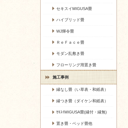
セキスイMIGUSA畳
ハイブリッド畳
WJ輝令畳
ＲｅＦａｃｅ畳
モダン乱敷き畳
フローリング用置き畳
施工事例
縁なし畳（い草表・和紙表）
縁つき畳（ダイケン和紙表）
ｾｷｽｲMIGUSA畳(縁付・縁無)
置き畳・ベッド畳他