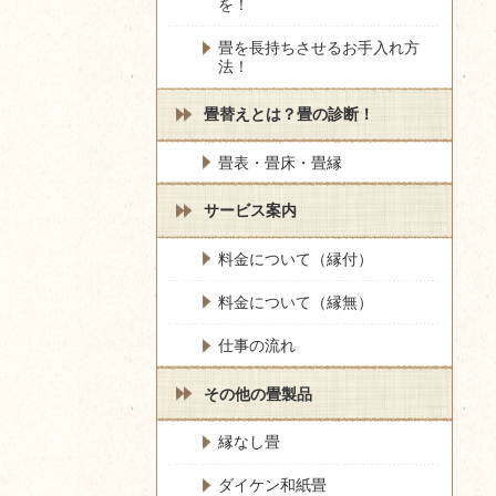
を！
畳を長持ちさせるお手入れ方
法！
畳替えとは？畳の診断！
畳表・畳床・畳縁
サービス案内
料金について（縁付）
料金について（縁無）
仕事の流れ
その他の畳製品
縁なし畳
ダイケン和紙畳