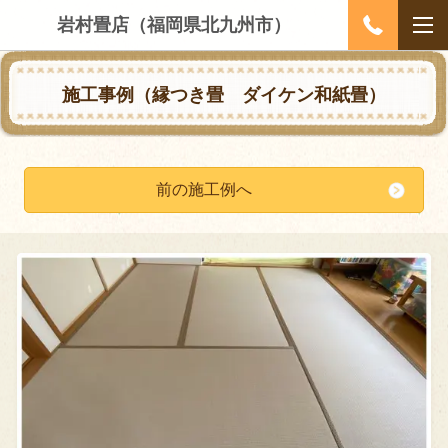
岩村畳店（福岡県北九州市）
施工事例（縁つき畳
ダイケン和紙畳
）
前の施工例へ