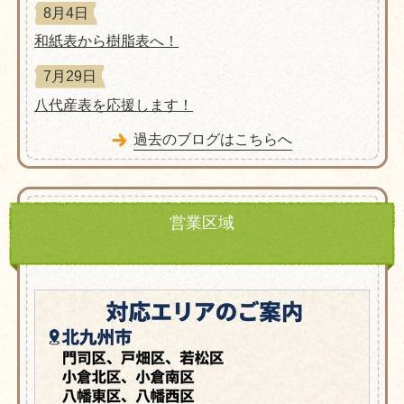
8月4日
和紙表から樹脂表へ！
7月29日
八代産表を応援します！
過去のブログはこちらへ
営業区域